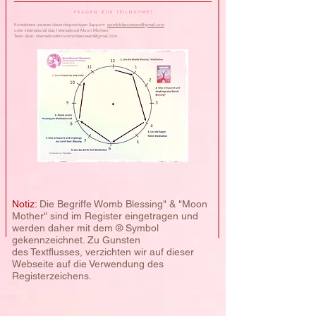
F r a g e n z u r T e i l n a h m e ?
Kontaktiere
unseren deutschsprachigen Support:
wombblessinteam@gmail.com
oder international das International Moon Mothers’
Team
über:
internationalmoonmothersteam@gmail.com
Notiz:
Die Begriffe Womb Blessing" & "Moon
Mother" sind im Register eingetragen und
werden daher mit dem ® Symbol
gekennzeichnet. Zu Gunsten
des
Textflusses, verzichten wir auf dieser
Webseite auf die Verwendung des
Registerzeichens.