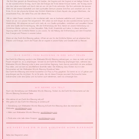
Die Yoni (hier genutzt als Bezeichnung für beides, die Vagnina und die Vagina) ist ein heiliger Schrein. Es
ist der wunderschöne Torweg, durch den die Energie der Erde deinen Körper betritt, der Torweg durch
den das Leben erscheint und durch den wir uns mit der Erde verbinden. Die Yoni verbindet die äussere
Welt mit der inneren Dunkelheit und dem spirituellen Zentrum unseres Schoßes und verankert uns in der
Erde. Es ist der physische Schrein des Göttlich Weiblichen in ihrem Aspekt des jungen Mädchens, der
erwachsenen Frau, der reifen Frau und der älteren Frau.
Mit so vielen Frauen, unsicher in der modernen welt, was es bedeutet weibliche und „feminin“ zu sein,
haben wir uns von unserer Yoni abgetrennt. Wir sehen sie nicht länger als eine wunderschönes Symbol der
Weiblichkeit. Wir erkennen sie auch nicht mehr als von Quelle spirituellem, sinnlichem und sexuellem Gebet
oder eine Quelle der Ermächtigung. Mit der Entfremdung der Yoni, haben wir unsere Verbindung zur
Göttlichen Mutter verloren, zu ihrer Sexualität, Fülle, Kraft, Kreativität und Liebe. In dieser einfachen
Segnung kehrt die Göttliche Mutter zu uns zurück, für die Heilung der Entfremdung und dem Erwachen
ihrer Energie und Präsenz in unseren Leben.
Wenn wir das Earth-Yoni Blessing geben, öffnen wir uns für die Göttliche Mutter und wir erlauben ihrer
Präsenz und Energie, durch die Frauen die wir segnen in unsere Kultur und Gesellschaft zu fliessen.
D a s E a r t h - Y o n i B L e s s i n g i n d e r w e l t t e i l e n
Das Earth-Yoni Blessing wurde in das Weltweite Womb Blessing einbezogen, so dass es mehr und mehr
Frauen möglich ist, es zu empfangen. Sobald du ein Earth-Yoni Blessing empfangen hast, während des
Weltweiten Womb Blessing oder in einer persönlichen Segnung, kann due es persönlich mit eine anderen
Frau teilen, und sie kann es anschließend ebenfalls teilen. Die Anleitung dazu findest du in in den
Dokumenten auf der Weltweiten Womb Blessing Download Seite.
Das Earth-Yoni Blessing wird immer kostenfrei von Frau zu Frau gegeben. Du kannst es so of geben und
empüfangen wie Diu möchtest. Es ist für jede, die mit dieser Energie resoniert! Du brauchst keine
Gebärmutter oder eine Zyklus und du kannst auch teilnehmen, wenn du schwanger bist.
W i e n e h m e i c h T e i l ?
Nach der Anmeldung zum Weltweiten Womb Blessing, findest du die Earth-Yoni Dokumente auf der
Womb Blessing Download Seite:
Wie nehme ich am Earth-Yoni Blessing teil.pdf
Wie gebe ich das Earth-Yoni Blessing an andere.pdf
> Anmeldung zum Weltweiten Womb Blessing & Earth-Yoni Blessing über die internationale
Webseite:
wombblessing.com
> Mehr zum Weltweiten Womb Blessing:
wombblessing.com
> Finde eine oder teile deine Gruppe :
wombblessing.com
W i e p a s s t d a s E Y B i n d a s W o r l d w i d e W o m b B l e s s i n g ®
?
Siehe das Diagramm unten.