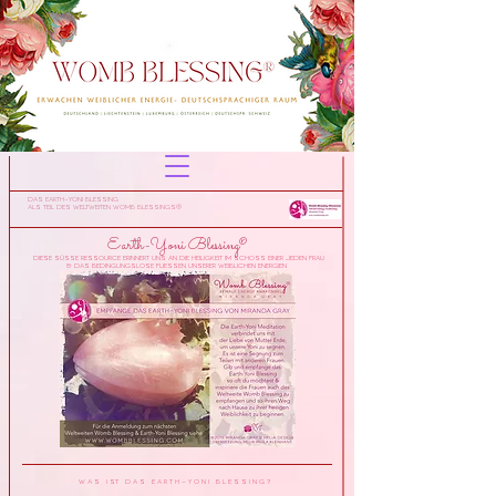
das Earth-Yoni BLessing
als Teil des WeltweiteN Womb Blessings®
Earth-Yoni Blessing®
diese süsse ressource erinnert uns an die Heiligkeit im Schoss einer jeden frau
& das bedingungslose fliessen unserer weiblichen Energien
W a S i st d a s E a r t h - Y o n i B l e s s i n g ?