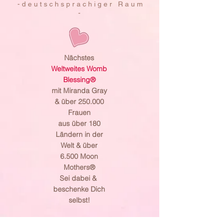
- d e u t s c h s p r a c h i g e r R a u m
-
Nächstes
Weltweites Womb
Blessing®
mit Miranda Gray
& über 250.000
Frauen
aus über 180
Ländern in der
Welt & über
6.500 Moon
Mothers®
Sei dabei &
beschenke Dich
selbst!
Jetzt anmelden!