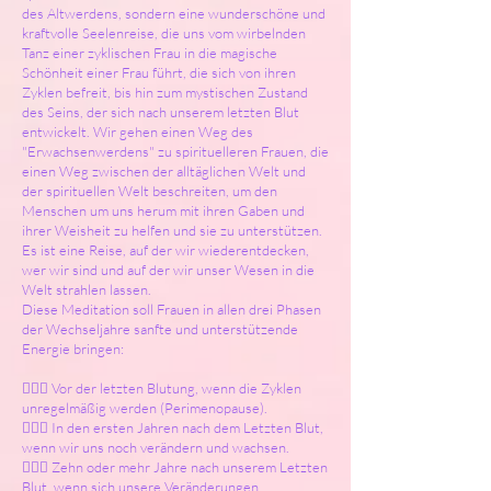
des Altwerdens, sondern eine wunderschöne und
kraftvolle Seelenreise, die uns vom wirbelnden
Tanz einer zyklischen Frau in die magische
Schönheit einer Frau führt, die sich von ihren
Zyklen befreit, bis hin zum mystischen Zustand
des Seins, der sich nach unserem letzten Blut
entwickelt. Wir gehen einen Weg des
"Erwachsenwerdens" zu spirituelleren Frauen, die
einen Weg zwischen der alltäglichen Welt und
der spirituellen Welt beschreiten, um den
Menschen um uns herum mit ihren Gaben und
ihrer Weisheit zu helfen und sie zu unterstützen.
Es ist eine Reise, auf der wir wiederentdecken,
wer wir sind und auf der wir unser Wesen in die
Welt strahlen lassen.
Diese Meditation soll Frauen in allen drei Phasen
der Wechseljahre sanfte und unterstützende
Energie bringen:
🧙🏻‍♀️ Vor der letzten Blutung, wenn die Zyklen
unregelmäßig werden (Perimenopause).
🧙🏻‍♀️ In den ersten Jahren nach dem Letzten Blut,
wenn wir uns noch verändern und wachsen.
🧙🏻‍♀️ Zehn oder mehr Jahre nach unserem Letzten
Blut, wenn sich unsere Veränderungen