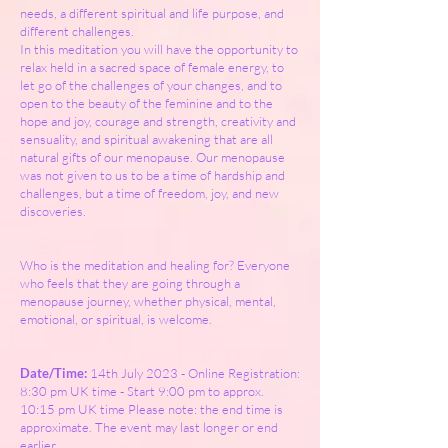
needs, a different spiritual and life purpose, and
different challenges.
In this meditation you will have the opportunity to
relax held in a sacred space of female energy, to
let go of the challenges of your changes, and to
open to the beauty of the feminine and to the
hope and joy, courage and strength, creativity and
sensuality, and spiritual awakening that are all
natural gifts of our menopause. Our menopause
was not given to us to be a time of hardship and
challenges, but a time of freedom, joy, and new
discoveries.
Who is the meditation and healing for? Everyone
who feels that they are going through a
menopause journey, whether physical, mental,
emotional, or spiritual, is welcome.
Date/Time:
14th July 2023 - Online Registration:
8:30 pm UK time - Start 9:00 pm to approx.
10:15 pm UK time Please note: the end time is
approximate. The event may last longer or end
earlier.