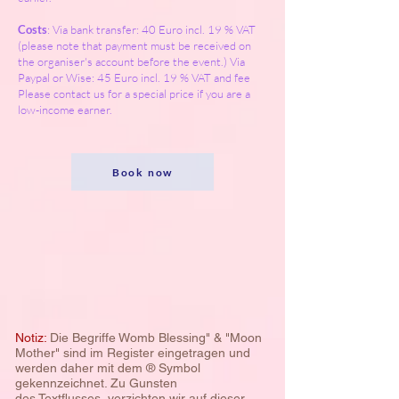
Costs
: Via bank transfer: 40 Euro incl. 19 % VAT
(please note that payment must be received on
the organiser's account before the event.) Via
Paypal or Wise: 45 Euro incl. 19 % VAT and fee
Please contact us for a special price if you are a
low-income earner.
Book now
Notiz:
Die Begriffe Womb Blessing" & "Moon
Mother" sind im Register eingetragen und
werden daher mit dem ® Symbol
gekennzeichnet. Zu Gunsten
des
Textflusses, verzichten wir auf dieser