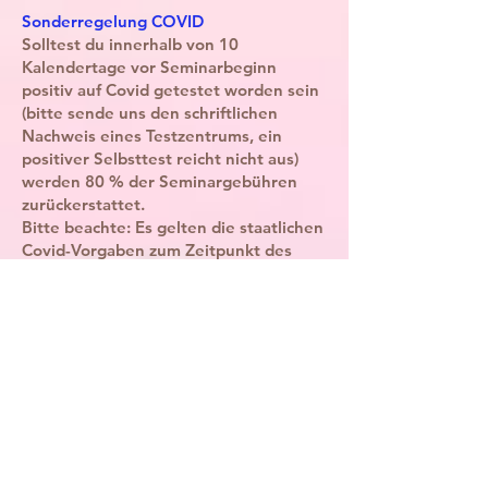
Sonderregelung COVID
Solltest du innerhalb von 10
Kalendertage vor Seminarbeginn
positiv auf Covid getestet worden sein
(bitte sende uns den schriftlichen
Nachweis eines Testzentrums, ein
positiver Selbsttest reicht nicht aus)
werden 80 % der Seminargebühren
zurückerstattet.
Bitte beachte: Es gelten die staatlichen
Covid-Vorgaben zum Zeitpunkt des
Workshops
Stornierung durch Miranda Gray oder
der Organisatorin
Miranda Gray und die Organisatorin
behalten sich vor, die Veranstaltung
aus von Miranda Gray oder der
Organisatorin nicht zu vertretenden
Gründen, z. B. wegen zu geringer
Nachfrage bzw. Teilnehmerinnenzahl