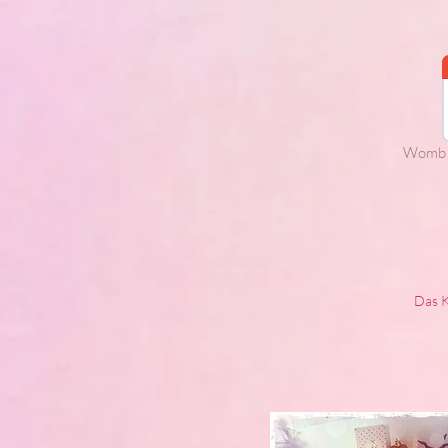
Womb T
Das 