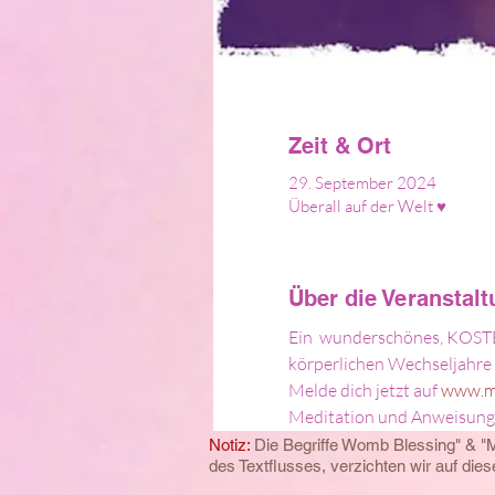
Zeit & Ort
29. September 2024
Überall auf der Welt ♥
Über die Veranstal
Ein  wunderschönes, KOSTE
körperlichen Wechseljahre 
Melde dich jetzt auf 
www.m
Meditation und Anweisunge
Notiz:
Die Begriffe Womb Blessing" & "
des
Textflusses, verzichten wir auf di