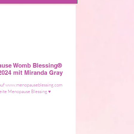
ause Womb Blessing®
2024 mit Miranda Gray
kt auf www.menopauseblessing.com
eite Menopause Blessing ♥