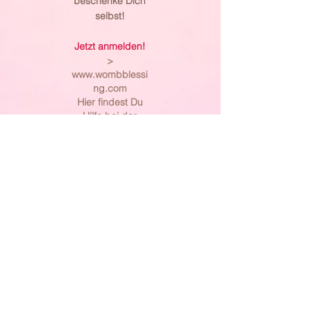
beschenke Dich
selbst!
Jetzt anmelden!
>
www.wombblessi
ng.com
Hier findest Du
Hilfe bei der
Anmeldung:
>
Anmelden
Navi
Impressum
DSGVO
AGB