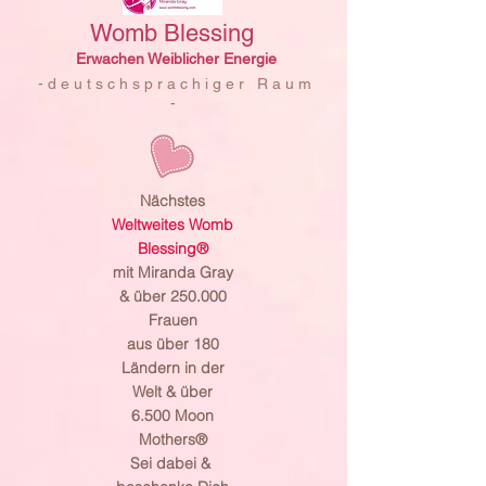
Womb Blessing
Erwachen Weiblicher Energie
- d e u t s c h s p r a c h i g e r R a u m
-
Nächstes
Weltweites Womb
Blessing®
mit Miranda Gray
& über 250.000
Frauen
aus über 180
Ländern in der
Welt & über
6.500 Moon
Mothers®
Sei dabei &