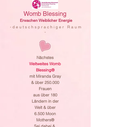
Womb Blessing
Erwachen Weiblicher Energie
- d e u t s c h s p r a c h i g e r R a u m
-
Nächstes
Weltweites Womb
Blessing®
mit Miranda Gray
& über 250.000
Frauen
aus über 180
Ländern in der
Welt & über
6.500 Moon
Mothers®
Sei dabei &