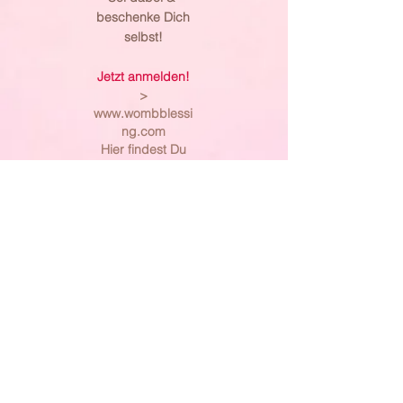
beschenke Dich
selbst!
Jetzt anmelden!
>
www.wombblessi
ng.com
Hier findest Du
Hilfe bei der
Anmeldung:
>
Anmelden
Navi
Impressum
DSGVO
AGB