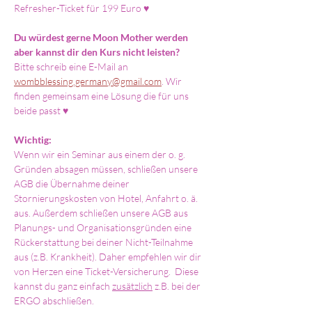
Refresher-Ticket für 199 Euro ♥
Du würdest gerne Moon Mother werden 
aber kannst dir den Kurs nicht leisten?
Bitte schreib eine E-Mail an 
wombblessing.germany@gmail.com
. Wir 
finden gemeinsam eine Lösung die für uns 
beide passt ♥
Wichtig:
Wenn wir ein Seminar aus einem der o. g. 
Gründen absagen müssen, schließen unsere 
AGB die Übernahme deiner 
Stornierungskosten von Hotel, Anfahrt o. ä. 
aus. Außerdem schließen unsere AGB aus 
Planungs- und Organisationsgründen eine 
Rückerstattung bei deiner Nicht-Teilnahme 
aus (z.B. Krankheit). Daher empfehlen wir dir 
von Herzen eine Ticket-Versicherung.  Diese 
kannst du ganz einfach 
zusätzlich
 z.B. bei der 
ERGO abschließen. 