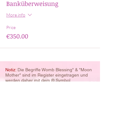
Banküberweisung
More info
Price
€350.00
Notiz:
Die Begriffe Womb Blessing" & "Moon
Mother" sind im Register eingetragen und
werden daher mit dem ® Symbol
gekennzeichnet. Zu Gunsten
des
Textflusses, verzichten wir auf dieser
Webseite auf die Verwendung des
Registerzeichens.