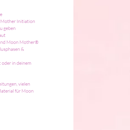
e 
Mother Initiation
zu geben
aut
rau und Moon Mother®
lusphasen & 
 oder in deinem 
eitungen, vielen 
aterial für Moon 