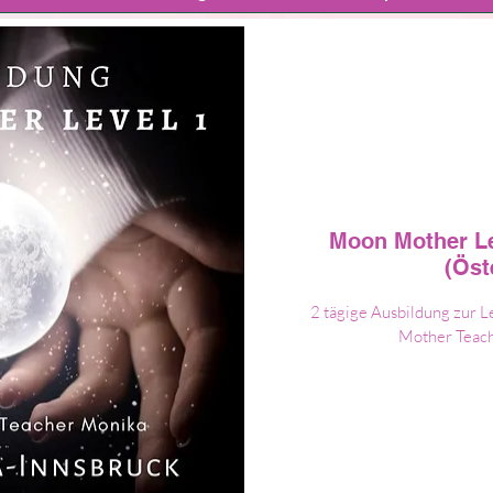
Moon Mother Le
(Öst
2 tägige Ausbildung zur 
Mother Teach