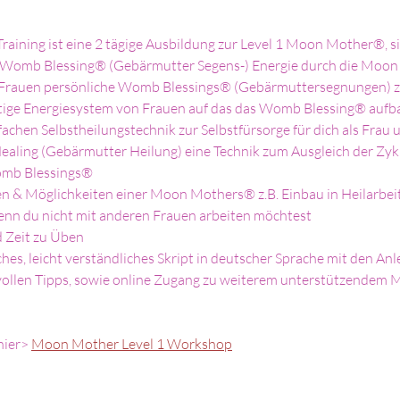
aining ist eine 2 tägige Ausbildung zur Level 1 Moon Mother®, si
r Womb Blessing® (Gebärmutter Segens-) Energie durch die Moon 
n Frauen persönliche Womb Blessings® (Gebärmuttersegnungen) 
gartige Energiesystem von Frauen auf das das Womb Blessing® aufb
infachen Selbstheilungstechnik zur Selbstfürsorge für dich als F
ealing (Gebärmutter Heilung) eine Technik zum Ausgleich der Zyk
omb Blessings®
en & Möglichkeiten einer Moon Mothers® z.B. Einbau in Heilarbeit
enn du nicht mit anderen Frauen arbeiten möchtest
d Zeit zu Üben
ches, leicht verständliches Skript in deutscher Sprache mit den Anl
ollen Tipps, sowie online Zugang zu weiterem unterstützendem M
hier> 
Moon Mother Level 1 Workshop