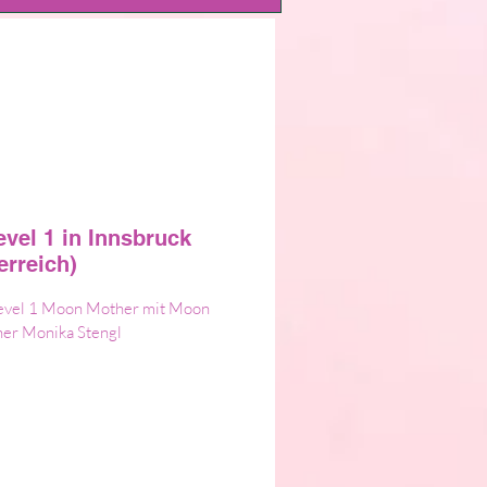
vel 1 in Innsbruck
erreich)
Level 1 Moon Mother mit Moon
er Monika Stengl