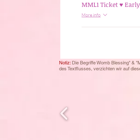
MML1 Ticket ♥ Early
More info
Notiz:
Die Begriffe Womb Blessing" & "
des
Textflusses, verzichten wir auf di