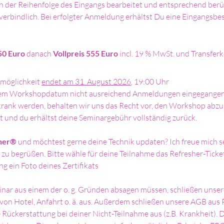
 der Reihenfolge des Eingangs bearbeitet und entsprechend berü
 verbindlich. Bei erfolgter Anmeldung erhältst Du eine Eingangsbes
50 Euro 
danach 
Vollpreis 555 Euro 
incl. 19 % MwSt. und Transferko
möglichkeit 
endet am 31. August 2026
, 19:00 Uhr
dem Workshopdatum nicht ausreichend Anmeldungen eingegangen 
 krank werden, behalten wir uns das Recht vor, den Workshop abzus
t und du erhältst deine Seminargebühr vollständig zurück.  
ther®
 und möchtest gerne deine Technik updaten? Ich freue mich se
u begrüßen. Bitte wähle für deine Teilnahme das Refresher-Ticket
g ein Foto deines Zertifikats
nar aus einem der o. g. Gründen absagen müssen, schließen uns
von Hotel, Anfahrt o. ä. aus. Außerdem schließen unsere AGB aus 
Rückerstattung bei deiner Nicht-Teilnahme aus (z.B. Krankheit). D