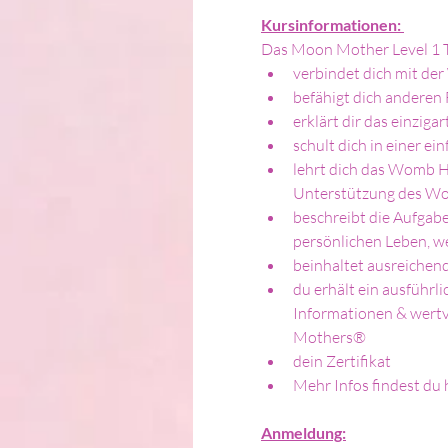
Kursinformationen: 
Das Moon Mother Level 1 Tr
verbindet dich mit de
befähigt dich andere
erklärt dir das einzi
schult dich in einer e
lehrt dich das Womb H
Unterstützung des W
beschreibt die Aufgab
persönlichen Leben, w
beinhaltet ausreichen
du erhält ein ausführli
Informationen & wertv
Mothers®
dein Zertifikat
Mehr Infos findest du 
Anmeldung: