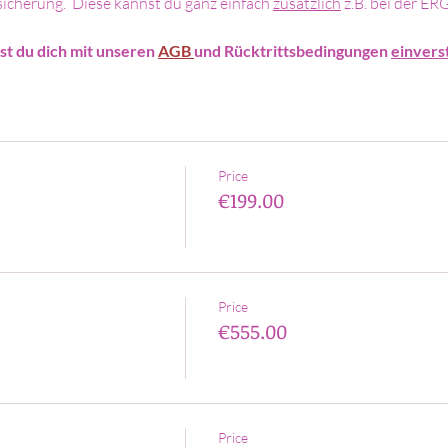
icherung.  Diese kannst du ganz einfach 
zusätzlich
 z.B. bei der ER
t du dich mit unseren 
AGB 
und Rücktrittsbedingungen 
einvers
Price
€199.00
Price
€555.00
Price