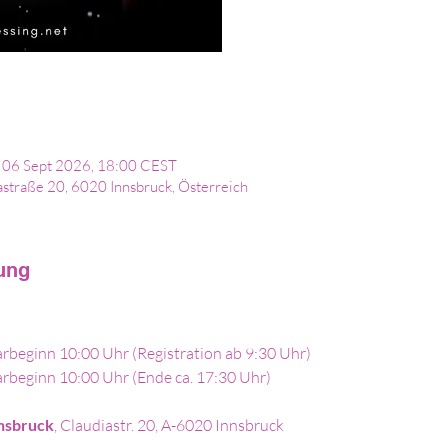
 06 Sept 2026, 18:00 CEST
astraße 20, 6020 Innsbruck, Österreich
tung
rbeginn 10:00 Uhr (Registration ab 9:30 Uhr)
rbeginn 10:00 Uhr (Ende ca. 17:30 Uhr)
nsbruck
, Claudiastr. 20, A-6020 Innsbruck