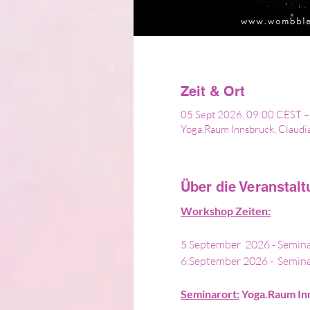
Zeit & Ort
05 Sept 2026, 09:00 CEST –
Yoga.Raum Innsbruck, Claudi
Über die Veranstal
Workshop Zeiten:
5.September  2026 - Semina
6.September 2026 -  Semina
Seminarort:
Yoga.Raum In