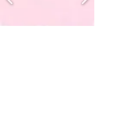
Willkommen auf unseren Facebook &
Instagram Seiten und unserem Telegram
Kanal
© 2022 Womb Blessing - Deutschland,
Österreich & deutschsprachige Schweiz
Womb Blessing
Erwachen Weiblicher Energie
- d e u t s c h s p r a c h i g e r R a u m
-