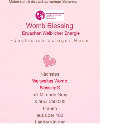
Österreich & deutschsprachige Schweiz
Womb Blessing
Erwachen Weiblicher Energie
- d e u t s c h s p r a c h i g e r R a u m
-
Nächstes
Weltweites Womb
Blessing®
mit Miranda Gray
& über 250.000
Frauen
aus über 180
Ländern in der
Welt & über
6.500 Moon