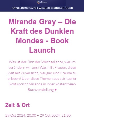
Miranda Gray – Die
Kraft des Dunklen
Mondes - Book
Launch
Was ist der Sinn der Wechseljahre, warum
verändern wir uns? Was hilft Frauen, diese
Zeit mit Zuversicht, Neugier und Freude zu
erleben? Über diese Themen aus spiritueller
Sicht spricht Miranda in ihrer kostenfreien
Buchvorstellung ♥
Zeit & Ort
28 Oct 2024, 20:00 – 29 Oct 2024, 21:30