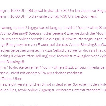
eginn 10:00 Uhr (Bitte wähle dich ab 9:30 Uhr bei Zoom zur Regis
eginn 10:00 Uhr (bitte wähle dich ab 9:30 Uhr bei Zoom ein)
aining ist eine 2 tägige Ausbildung zur Level 1 Moon Mother®, si
r Womb Blessing® (Gebärmutter Segens-) Energie durch die Moon 
n Frauen persönliche Womb Blessings® (Gebärmuttersegnungen) 
gartige Energiesystem von Frauen auf das das Womb Blessing® aufb
infachen Selbstheilungstechnik zur Selbstfürsorge für dich als F
ealing (Gebärmutter Heilung) eine Technik zum Ausgleich der Zyk
omb Blessings®
en & Möglichkeiten einer Moon Mothers® z.B. Einbau in Heilarbeit
enn du nicht mit anderen Frauen arbeiten möchtest
d Zeit zu Üben
ches, leicht verständliches Skript in deutscher Sprache mit den Anl
ollen Tips, sowie online Zugang zu weiterem unterstützendem M