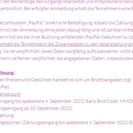
 der Reihenfolge des Eingangs bearbeitet und entsprechend berü
 verbindlich. Bei erfolgter Anmeldung erhält die Teilnehmerin eine
ezahlsystem „PayPal“ direkt eine Bestätigung, sobald die Zahlung 
t mit der Anmeldung ohne jeden Abzug fällig und ist zahlbar mitte
erin hat die bei ihrer Buchung anfallenden PayPal-Gebühren zu 
 erhält die Teilnehmerin die Zugangsdaten zu der Veranstaltung an
e
. Sie ist verpflichtet, diese Daten sorgfältig aufzubewahren, nicht
erin ist ferner verpflichtet, die angegebenen Daten, insbesondere
chnung:
en Preisen und Gebühren handelt es sich um Bruttoangaben zzgl. 
Pal).
erweisung 
seingang bis spätestens 9. September 2022) Early Bird Code: MM
ungseingang ab 10. September 2022) 
ahlung 
algebühren (Zahlungseingang bis spätestens 9. September 2022) Ea