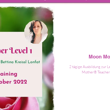
Moon Mot
2 tägige Ausbildung zur 
Mother® Teacher B