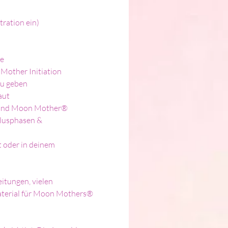
tration ein)
e 
Mother Initiation
zu geben
aut
rau und Moon Mother®
lusphasen & 
 oder in deinem 
eitungen, vielen 
aterial für Moon Mothers®