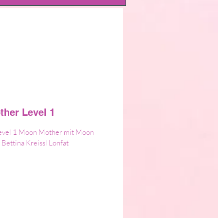
her Level 1
Level 1 Moon Mother mit Moon
ettina Kreissl Lonfat